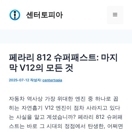
컨
텐
센터토피아
메
츠
로
뉴
건
너
페라리 812 슈퍼패스트: 마지
뛰
막 V12의 모든 것
기
2025-07-12
작성자:
centertopia
자동차 역사상 가장 위대한 엔진 중 하나로 꼽
히는 자연흡기 V12 엔진이 점차 사라지고 있다
는 사실을 알고 계셨습니까? 페라리 812 슈퍼패
스트는 바로 그 시대의 정점에서 탄생한, 어쩌면