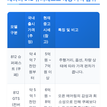
국내
현재
출시
중고
모델
가격
시세
특징 및 비고
구분
(추
(참
정)
고)
약 4
5억
812 슈
억 7
원 ~
주행거리, 옵션, 차량 상
퍼패스
천만
7억
태에 따라 가격 편차가
트 (쿠
원부
원 이
큽니다.
페)
터
상
약 5
6억
812
억 1
원 ~
오픈 에어링의 감성과 희
GTS
천만
8억
소성으로 인해 쿠페보다
(컨버