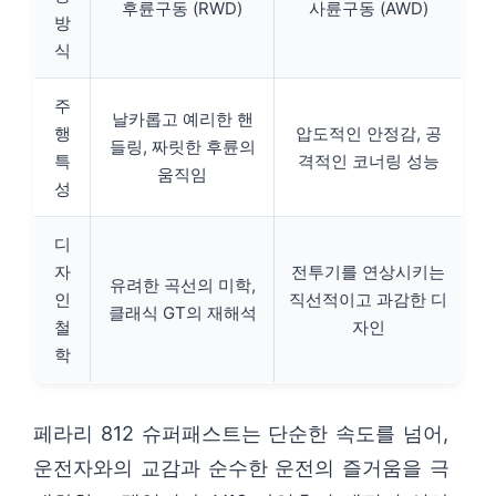
후륜구동 (RWD)
사륜구동 (AWD)
방
식
주
날카롭고 예리한 핸
행
압도적인 안정감, 공
들링, 짜릿한 후륜의
특
격적인 코너링 성능
움직임
성
디
자
전투기를 연상시키는
유려한 곡선의 미학,
인
직선적이고 과감한 디
클래식 GT의 재해석
철
자인
학
페라리 812 슈퍼패스트는 단순한 속도를 넘어,
운전자와의 교감과 순수한 운전의 즐거움을 극