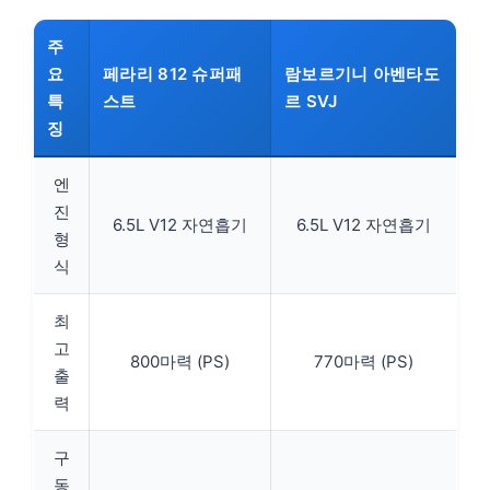
주
요
페라리 812 슈퍼패
람보르기니 아벤타도
특
스트
르 SVJ
징
엔
진
6.5L V12 자연흡기
6.5L V12 자연흡기
형
식
최
고
800마력 (PS)
770마력 (PS)
출
력
구
동