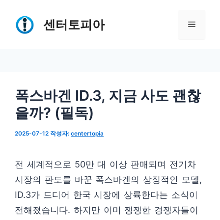
컨
텐
센터토피아
메
츠
로
뉴
건
너
폭스바겐 ID.3, 지금 사도 괜찮
뛰
을까? (필독)
기
2025-07-12
작성자:
centertopia
전 세계적으로 50만 대 이상 판매되며 전기차
시장의 판도를 바꾼 폭스바겐의 상징적인 모델,
ID.3가 드디어 한국 시장에 상륙한다는 소식이
전해졌습니다. 하지만 이미 쟁쟁한 경쟁자들이