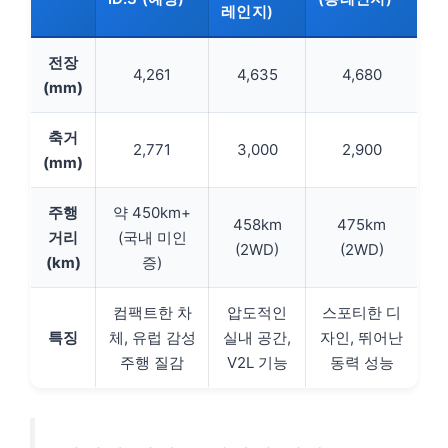
레인지)
전장
4,261
4,635
4,680
(mm)
축거
2,771
3,000
2,900
(mm)
주행
약 450km+
458km
475km
거리
(국내 미인
(2WD)
(2WD)
(km)
증)
컴팩트한 차
압도적인
스포티한 디
특징
체, 유럽 감성
실내 공간,
자인, 뛰어난
주행 질감
V2L 기능
동력 성능