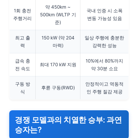
약 450km ~
1회 충전
국내 인증 시 소폭
500km (WLTP 기
주행거리
변동 가능성 있음
준)
최고 출
150 kW (약 204
일상 주행에 충분한
력
마력)
강력한 성능
급속 충
10%에서 80%까지
최대 170 kW 지원
전 속도
약 30분 소요
구동 방
안정적이고 역동적
후륜 구동(RWD)
식
인 주행 질감 제공
경쟁 모델과의 치열한 승부: 과연
승자는?