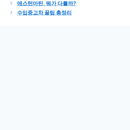
테
애스턴마틴, 뭐가 다를까?
고
수입중고차 꿀팁 총정리
리