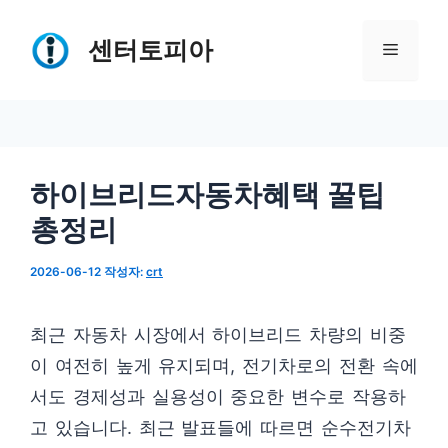
컨
텐
센터토피아
메
츠
로
뉴
건
너
하이브리드자동차혜택 꿀팁
뛰
총정리
기
2026-06-12
작성자:
crt
최근 자동차 시장에서 하이브리드 차량의 비중
이 여전히 높게 유지되며, 전기차로의 전환 속에
서도 경제성과 실용성이 중요한 변수로 작용하
고 있습니다. 최근 발표들에 따르면 순수전기차