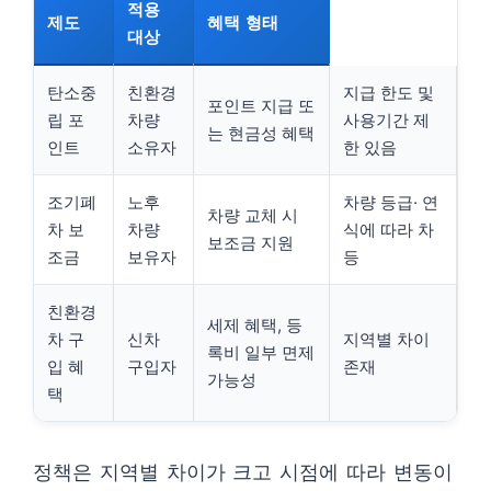
적용
제도
혜택 형태
대상
탄소중
친환경
지급 한도 및
포인트 지급 또
립 포
차량
사용기간 제
는 현금성 혜택
인트
소유자
한 있음
조기폐
노후
차량 등급· 연
차량 교체 시
차 보
차량
식에 따라 차
보조금 지원
조금
보유자
등
친환경
세제 혜택, 등
차 구
신차
지역별 차이
록비 일부 면제
입 혜
구입자
존재
가능성
택
정책은 지역별 차이가 크고 시점에 따라 변동이