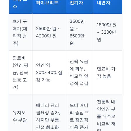
하이브리드
전기차
내연차
소
초기 구
3500만
1800만 원
매가(대
2500만 원 ~
원 ~
~ 3200만
략적 범
4200만 원
6500만
원
주)
원
연료비
전력 요금
(연간 평
연간 약
에 좌우,
연료비 가
균, 전국
20%~40% 절
비교적 안
장 높음
변동 고
감 가능
정적 절감
려)
전통적 내
배터리 관리
모터·배터
연엔진 부
유지보
필요성 증가,
리 중심으
품 위주로
수 부담
하지만 부품
로 점진적
비교적 저
간섭 최소화
비용 증가
렴