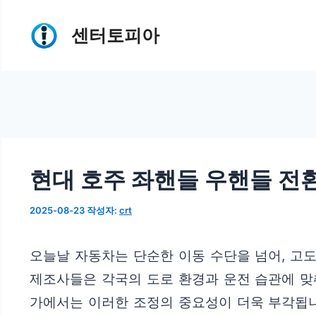
컨
센터토피아
텐
츠
로
건
너
뛰
현대 호주 좌핸들 우핸들 전환
기
2025-08-23
작성자:
crt
오늘날 자동차는 단순한 이동 수단을 넘어, 고
제조사들은 각국의 도로 환경과 운전 습관에 맞
가에서는 이러한 조정의 중요성이 더욱 부각됩