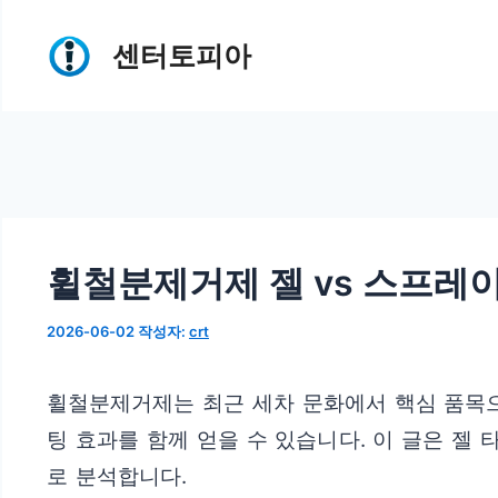
컨
센터토피아
텐
츠
로
건
너
뛰
휠철분제거제 젤 vs 스프레
기
2026-06-02
작성자:
crt
휠철분제거제는 최근 세차 문화에서 핵심 품목으
팅 효과를 함께 얻을 수 있습니다. 이 글은 젤
로 분석합니다.