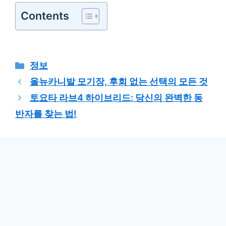
Contents
카
정보
테
올뉴카니발 모기장, 후회 없는 선택의 모든 것
고
토요타 라브4 하이브리드: 당신의 완벽한 동
리
반자를 찾는 법!