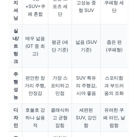
지
고성능 중
쿠페형 세
+SUV+쿠
포츠 세
셔
형 SUV
단
페 혼합
단
닝
실
내/
매우 넓음
평균 (세
넓음 (SUV
좁은 편
트
(GT 중 최
단 기준)
기준)
(쿠페형)
렁
고)
크
주
편안한 장
가장 스
SUV 특유
스포티함
행
거리 주행,
포티하고
의 주행감,
과 부드러
성
안정감
민첩
시야 좋음
움의 조화
능
디
호불호 강
클래식하
세련된
유려한 쿠
자
하나 실용
고 균형
SUV, 강인
페 라인, 날
인
적
잡힘
함
렵함