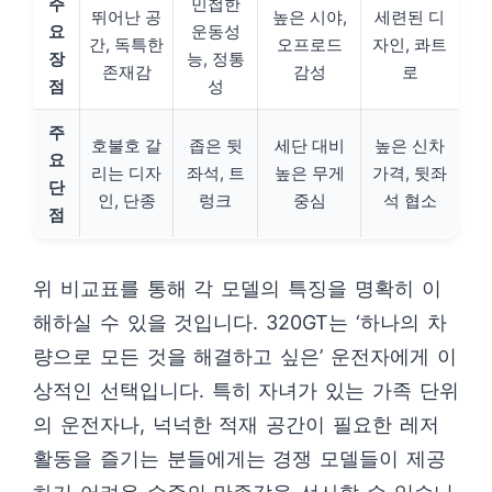
주
민첩한
뛰어난 공
높은 시야,
세련된 디
요
운동성
간, 독특한
오프로드
자인, 콰트
장
능, 정통
존재감
감성
로
점
성
주
호불호 갈
좁은 뒷
세단 대비
높은 신차
요
리는 디자
좌석, 트
높은 무게
가격, 뒷좌
단
인, 단종
렁크
중심
석 협소
점
위 비교표를 통해 각 모델의 특징을 명확히 이
해하실 수 있을 것입니다. 320GT는 ‘하나의 차
량으로 모든 것을 해결하고 싶은’ 운전자에게 이
상적인 선택입니다. 특히 자녀가 있는 가족 단위
의 운전자나, 넉넉한 적재 공간이 필요한 레저
활동을 즐기는 분들에게는 경쟁 모델들이 제공