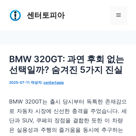
컨
텐
센터토피아
메
츠
로
뉴
건
너
BMW 320GT: 과연 후회 없는
뛰
선택일까? 숨겨진 5가지 진실
기
2025-07-11
작성자:
centertopia
BMW 320GT는 출시 당시부터 독특한 존재감으
로 자동차 시장에 신선한 충격을 주었습니다. 세
단과 SUV, 쿠페의 장점을 결합한 듯한 이 차량
은 실용성과 주행의 즐거움을 동시에 추구하는