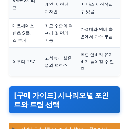
BMW 8시리
레인, 세련된
비 다소 제한적일
즈
디자인
수 있음
메르세데스-
최고 수준의 럭
가격대와 연비 측
벤츠 S클래
셔리 및 편의
면에서 다소 부담
스 쿠페
기능
복합 연비와 유지
고성능과 실용
아우디 RS7
비가 높아질 수 있
성의 밸런스
음
[구매 가이드] 시나리오별 포인
트와 트림 선택
▶️
대전 유성구 원내동 타이어 가격, 현명하게 찾는 비법!