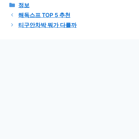
카
정보
테
해독스프 TOP 5 추천
고
티구안차박 뭐가 다를까
리