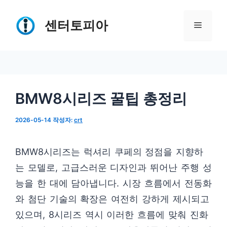
컨
텐
센터토피아
메
츠
로
뉴
건
너
BMW8시리즈 꿀팁 총정리
뛰
기
2026-05-14
작성자:
crt
BMW8시리즈는 럭셔리 쿠페의 정점을 지향하
는 모델로, 고급스러운 디자인과 뛰어난 주행 성
능을 한 대에 담아냅니다. 시장 흐름에서 전동화
와 첨단 기술의 확장은 여전히 강하게 제시되고
있으며, 8시리즈 역시 이러한 흐름에 맞춰 진화