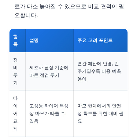
료가 다소 높아질 수 있으므로 비교 견적이 필
요합니다.
항
설명
주요 고려 포인트
목
정
연간 예산에 반영, 긴
비
제조사 권장 기준에
주기일수록 비용 예측
주
따른 점검 주기
용이
기
타
이
고성능 타이어 특성
마모 한계에서의 안전
어
상 마모가 빠를 수
성 확보를 위한 대비 필
교
있음
요
체