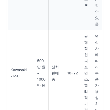
크
칠
수
있
음
균
연
형
식
잡
차
힌
에
500
퍼
따
만 원
신차
포
라
Kawasaki
~
판매
18~22
먼
부
Z650
1000
중
스,
품
만 원
합
가
리
용
적
성
가
차
격
이