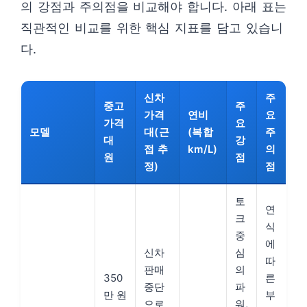
의 강점과 주의점을 비교해야 합니다. 아래 표는
직관적인 비교를 위한 핵심 지표를 담고 있습니
다.
신차
주
중고
주
가격
연비
요
가격
요
모델
대(근
(복합
주
대
강
접 추
km/L)
의
원
점
정)
점
토
연
크
식
중
에
신차
심
따
판매
의
350
른
중단
파
만 원
부
으로
워,