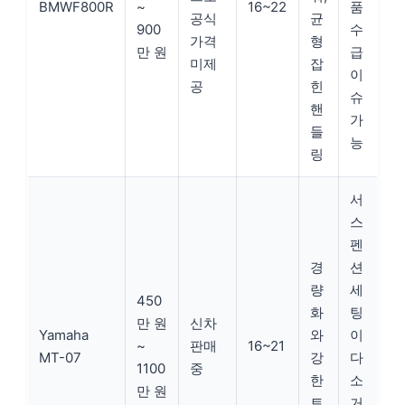
BMWF800R
~
16~22
품
공식
균
900
수
가격
형
만 원
급
미제
잡
이
공
힌
슈
핸
가
들
능
링
서
스
펜
경
션
량
세
450
화
팅
만 원
신차
Yamaha
와
이
~
판매
16~21
MT-07
강
다
1100
중
한
소
만 원
토
거