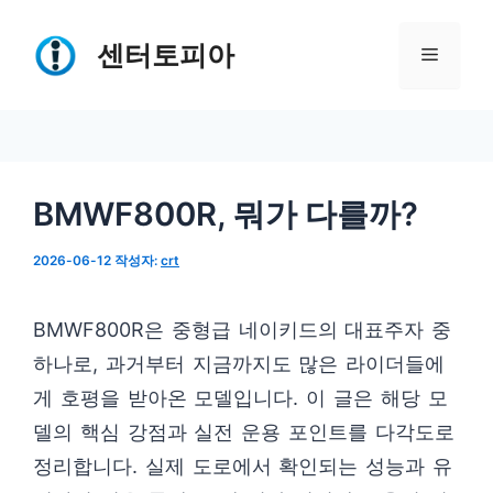
컨
텐
센터토피아
메
츠
로
뉴
건
너
BMWF800R, 뭐가 다를까?
뛰
기
2026-06-12
작성자:
crt
BMWF800R은 중형급 네이키드의 대표주자 중
하나로, 과거부터 지금까지도 많은 라이더들에
게 호평을 받아온 모델입니다. 이 글은 해당 모
델의 핵심 강점과 실전 운용 포인트를 다각도로
정리합니다. 실제 도로에서 확인되는 성능과 유