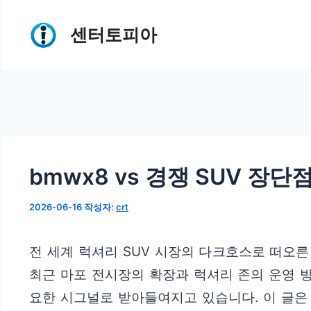
컨
센터토피아
텐
츠
로
건
너
뛰
bmwx8 vs 경쟁 SUV 장단
기
2026-06-16
작성자:
crt
전 세계 럭셔리 SUV 시장의 다크호스로 떠오른
최근 마포 전시장의 확장과 럭셔리 존의 운영 
요한 시그널로 받아들여지고 있습니다. 이 글은