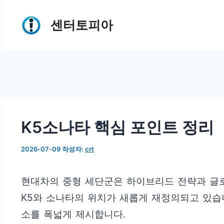
컨
센터토피아
텐
츠
로
건
너
뛰
K5소나타 핵심 포인트 정리
기
2026-07-09
작성자:
crt
현대차의 중형 세단군은 하이브리드 전략과 글
K5와 소나타의 위치가 새롭게 재정의되고 있습니
소를 폭넓게 제시합니다.