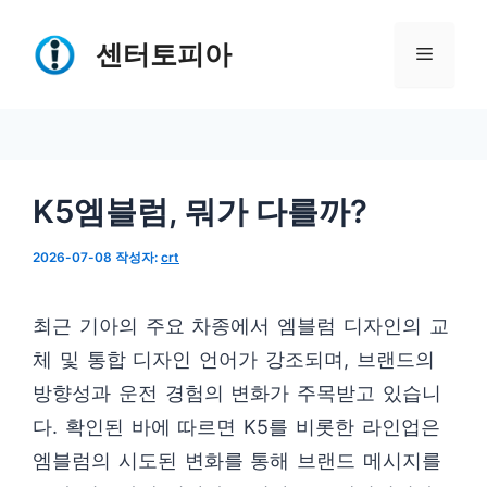
컨
텐
센터토피아
메
츠
로
뉴
건
너
K5엠블럼, 뭐가 다를까?
뛰
기
2026-07-08
작성자:
crt
최근 기아의 주요 차종에서 엠블럼 디자인의 교
체 및 통합 디자인 언어가 강조되며, 브랜드의
방향성과 운전 경험의 변화가 주목받고 있습니
다. 확인된 바에 따르면 K5를 비롯한 라인업은
엠블럼의 시도된 변화를 통해 브랜드 메시지를