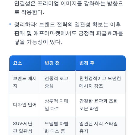
연결성은 프리미엄 이미지를 강화하는 방향으
로 작용한다.
정리하라: 브랜드 전략의 일관성 확보는 이후
판매 및 애프터마켓에서도 긍정적 파급효과를
낳을 가능성이 있다.
요소
변경 전
변경 후
브랜드 메시
전통적 로고
친환경적이고 모던한
지
중심
메시지 강조
상투적 디테
간결한 윤곽과 조화
디자인 언어
일 다수
로운 라인
SUV·세단
모델별 차별
일관된 시각 스타일
간 일관성
화 다소 큼
유지