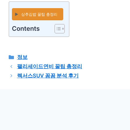
▶️
상추김밥 꿀팁 총정리
Contents
카
정보
테
팰리세이드연비 꿀팁 총정리
고
렉서스SUV 꼼꼼 분석 후기
리