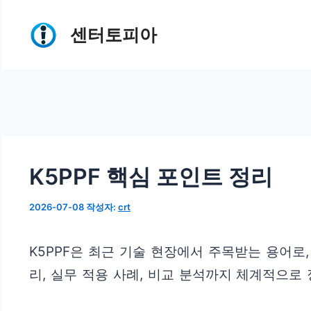
컨
센터토피아
텐
츠
로
건
너
뛰
K5PPF 핵심 포인트 정리
기
2026-07-08
작성자:
crt
K5PPF은 최근 기술 현장에서 주목받는 용어로
리, 실무 적용 사례, 비교 분석까지 체계적으로