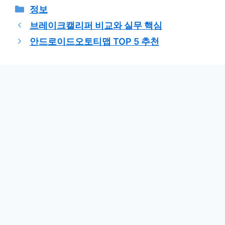
카
정보
테
브레이크캘리퍼 비교와 실무 핵심
고
안드로이드오토티맵 TOP 5 추천
리