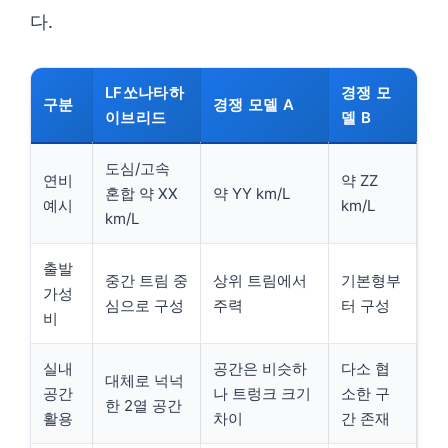
다.
LF쏘나타하
경쟁 모
구분
경쟁 모델 A
이브리드
델 B
도심/고속
연비
약 ZZ
혼합 약 XX
약 YY km/L
예시
km/L
km/L
출발
중간 트림 중
상위 트림에서
기본형부
가성
심으로 구성
주력
터 구성
비
실내
공간은 비슷하
다소 협
대체로 넉넉
공간
나 트렁크 크기
소한 구
한 2열 공간
활용
차이
간 존재