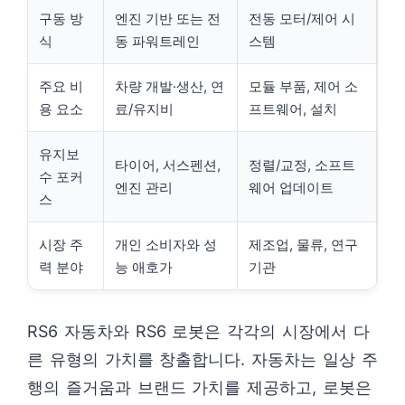
구동 방
엔진 기반 또는 전
전동 모터/제어 시
식
동 파워트레인
스템
주요 비
차량 개발·생산, 연
모듈 부품, 제어 소
용 요소
료/유지비
프트웨어, 설치
유지보
타이어, 서스펜션,
정렬/교정, 소프트
수 포커
엔진 관리
웨어 업데이트
스
시장 주
개인 소비자와 성
제조업, 물류, 연구
력 분야
능 애호가
기관
RS6 자동차와 RS6 로봇은 각각의 시장에서 다
른 유형의 가치를 창출합니다. 자동차는 일상 주
행의 즐거움과 브랜드 가치를 제공하고, 로봇은