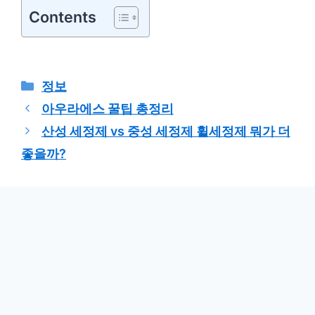
Contents
카
정보
테
아우라에스 꿀팁 총정리
고
산성 세정제 vs 중성 세정제 휠세정제 뭐가 더
리
좋을까?