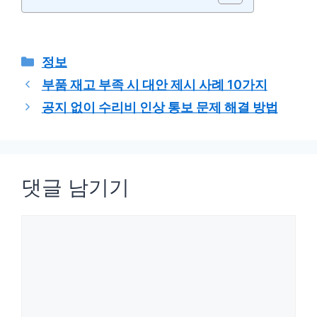
카
정보
테
부품 재고 부족 시 대안 제시 사례 10가지
고
공지 없이 수리비 인상 통보 문제 해결 방법
리
댓글 남기기
댓
글