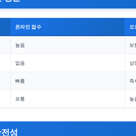
온라인 접수
오
높음
보
없음
상
빠름
즉
보통
높
완전성