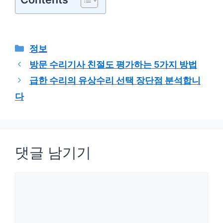
카
정보
테
방문 수리기사 친절도 평가하는 5가지 방법
고
급한 수리의 유상수리 선택 장단점 분석합니
리
다
댓글 남기기
댓
글