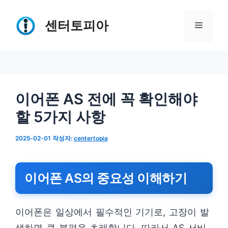
컨
텐
센터토피아
메
츠
로
뉴
건
너
이어폰 AS 전에 꼭 확인해야
뛰
할 5가지 사항
기
2025-02-01
작성자:
centertopia
이어폰 AS의 중요성 이해하기
이어폰은 일상에서 필수적인 기기로, 고장이 발
생하면 큰 불편을 초래합니다. 따라서 AS 서비